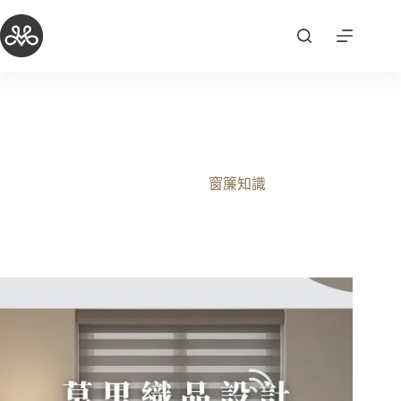
跳
至
主
要
內
容
【智能窗簾】莫里織品設計 X TGM 智慧燈具｜2025 智
慧生活全方位整合
2025-09-18
窗簾知識