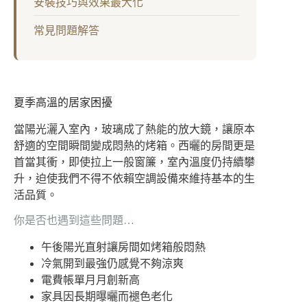
安裝技巧與效果最大化
常見問題解答
夏季高溫的居家困擾
當陽光灑入室內，玻璃成了熱能的放大鏡，讓原本
舒適的空間瞬間變成悶熱的烤箱。西曬的房間更是
首當其衝，即使拉上一般窗簾，室內溫度仍持續攀
升，迫使我們不得不依賴空調設備來維持基本的生
活品質。
你是否也遇到這些問題…
午後陽光直射讓房間如烤箱般悶熱
冷氣開到最強仍感覺不夠涼爽
電費帳單月月創新高
家具因長期曝曬而褪色老化