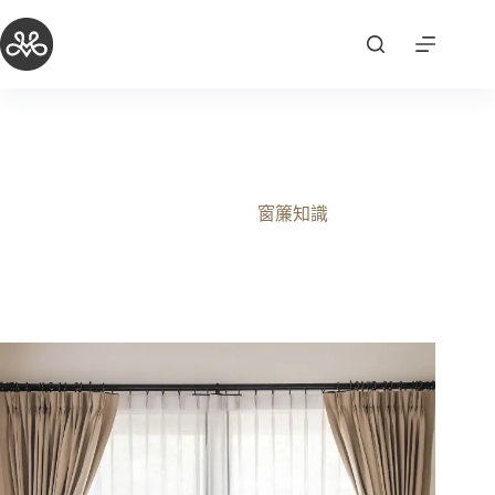
跳
至
主
要
內
容
隔熱窗簾節能指南｜夏季降溫的智慧選擇
2025-10-03
窗簾知識