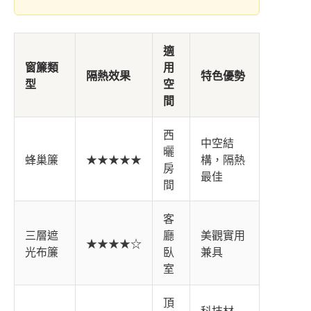
適
窗簾類
用
隔熱效果
特色優勢
型
空
間
西
中空結
曬
蜂巢簾
★★★★★
構，隔熱
房
最佳
間
客
三層遮
廳
美觀實用
★★★★☆
光布簾
臥
兼具
室
頂