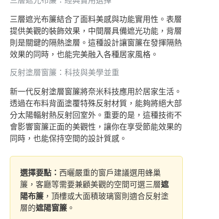
三層遮光布簾：經典實用選擇
三層遮光布簾結合了面料美感與功能實用性。表層
提供美觀的裝飾效果，中間層具備遮光功能，背層
則是關鍵的隔熱塗層。這種設計讓窗簾在發揮隔熱
效果的同時，也能完美融入各種居家風格。
反射塗層窗簾：科技與美學並重
新一代反射塗層窗簾將奈米科技應用於居家生活。
透過在布料背面塗覆特殊反射材質，能夠將絕大部
分太陽輻射熱反射回室外。重要的是，這種技術不
會影響窗簾正面的美觀性，讓你在享受節能效果的
同時，也能保持空間的設計質感。
選擇要點：
西曬嚴重的窗戶建議選用蜂巢
簾，客廳等需要兼顧美觀的空間可選三層
遮
陽布簾
，頂樓或大面積玻璃窗則適合反射塗
層的
遮陽窗簾
。