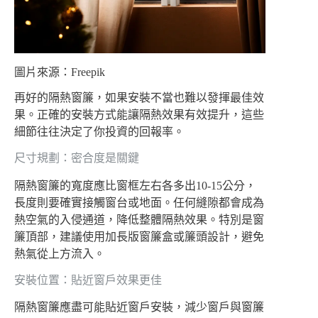
圖片來源：Freepik
再好的隔熱窗簾，如果安裝不當也難以發揮最佳效
果。正確的安裝方式能讓隔熱效果有效提升，這些
細節往往決定了你投資的回報率。
尺寸規劃：密合度是關鍵
隔熱窗簾的寬度應比窗框左右各多出10-15公分，
長度則要確實接觸窗台或地面。任何縫隙都會成為
熱空氣的入侵通道，降低整體隔熱效果。特別是窗
簾頂部，建議使用加長版窗簾盒或簾頭設計，避免
熱氣從上方流入。
安裝位置：貼近窗戶效果更佳
隔熱窗簾應盡可能貼近窗戶安裝，減少窗戶與窗簾