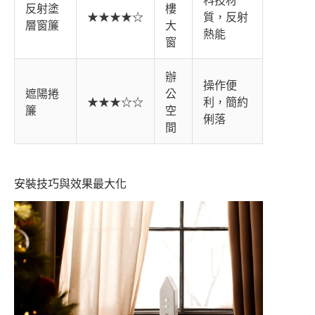
科技材
反射塗
樓
★★★★☆
質，反射
層窗簾
大
熱能
窗
辦
操作便
遮陽捲
公
★★★☆☆
利，簡約
簾
空
俐落
間
安裝技巧與效果最大化