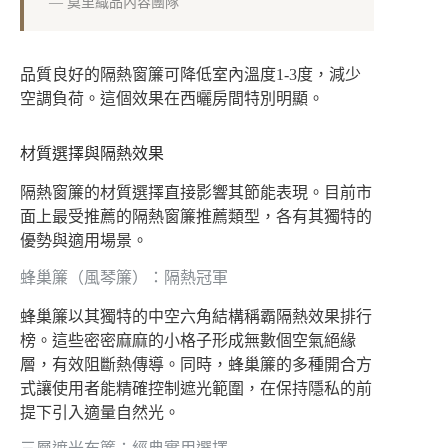
—
莫里織品內容團隊
品質良好的隔熱窗簾可降低室內溫度1-3度，減少
空調負荷。這個效果在西曬房間特別明顯。
材質選擇與隔熱效果
隔熱窗簾的材質選擇直接影響其節能表現。目前市
面上最受推薦的隔熱窗簾推薦類型，各有其獨特的
優勢與適用場景。
蜂巢簾（風琴簾）：隔熱冠軍
蜂巢簾以其獨特的中空六角結構稱霸隔熱效果排行
榜。這些密密麻麻的小格子形成無數個空氣絕緣
層，有效阻斷熱傳導。同時，蜂巢簾的多種開合方
式讓使用者能精確控制遮光範圍，在保持隱私的前
提下引入適量自然光。