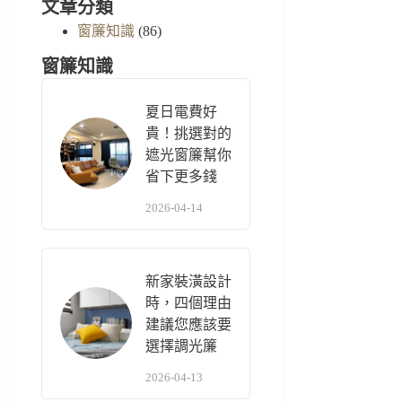
文章分類
窗簾知識
(86)
窗簾知識
夏日電費好
貴！挑選對的
遮光窗簾幫你
省下更多錢
2026-04-14
新家裝潢設計
時，四個理由
建議您應該要
選擇調光簾
2026-04-13