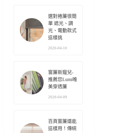
選對捲簾很簡
單 遮光、調
光、電動款式
這樣挑
2026-04-10
窗簾新寵兒-
推薦您Lumi唯
美穿透簾
2026-04-09
百頁窗簾還能
這樣用！傳統