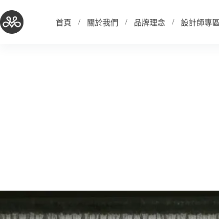
跳
至
首頁
關於我們
品牌理念
設計師專
主
要
內
容
在中