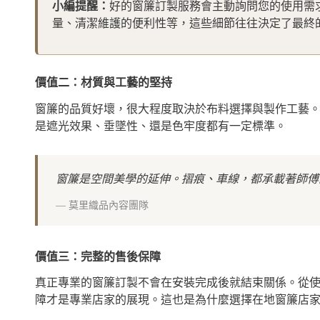
小編提醒：
好的窗簾訂製服務會主動詢問您的使用需
量、清潔維護的便利性等，這些細節往往決定了最終
價值二：材質與工藝的堅持
窗簾的品質好壞，很大程度取決於布料選擇與製作工藝
是遮光效果、垂墜性、還是色牢度都有一定標準。
窗簾是空間美學的延伸。摺痕、車線，都承載著師傅
—
莫里織品內容團隊
價值三：完整的售後保障
真正專業的窗簾訂製不會在安裝完成後就結束關係。從
障才是專業店家的展現。這也是為什麼選擇在地窗簾店