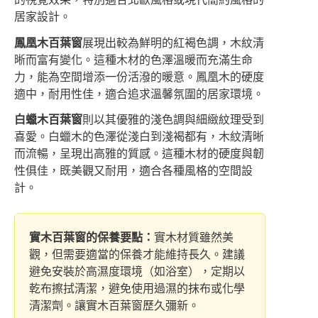
居家設計。
鳳凰木百葉窗
展現出較為鮮明的紅褐色調，木紋清
晰而富有變化。這種木材的色澤溫暖而充滿生命
力，能為空間增添一份活潑的暖意。鳳凰木的硬度
適中，耐用性佳，適合追求溫馨氛圍的居家環境。
白蠟木百葉窗
則以其優雅的淺色調與細緻紋理受到
喜愛。白蠟木的色澤從淺白到淺褐都有，木紋清晰
而流暢，呈現出高雅的質感。這種木材的硬度與韌
性俱佳，既美觀又耐用，適合各種風格的空間設
計。
實木百葉窗的保養要點：
實木材質雖然美
觀，但需要適當的保養才能維持長久。建議
避免安裝於高濕度環境（如浴室），定期以
乾布擦拭清潔，避免使用過濕的抹布或化學
清潔劑。讓實木百葉窗歷久彌新。