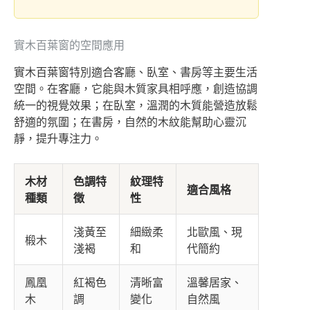
實木百葉窗的空間應用
實木百葉窗特別適合客廳、臥室、書房等主要生活
空間。在客廳，它能與木質家具相呼應，創造協調
統一的視覺效果；在臥室，溫潤的木質能營造放鬆
舒適的氛圍；在書房，自然的木紋能幫助心靈沉
靜，提升專注力。
木材
色調特
紋理特
適合風格
種類
徵
性
淺黃至
細緻柔
北歐風、現
椴木
淺褐
和
代簡約
鳳凰
紅褐色
清晰富
溫馨居家、
木
調
變化
自然風