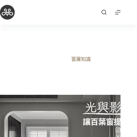
跳
至
主
要
內
容
光與影的結合，讓百葉窗提升家中質感！
2025-12-09
窗簾知識