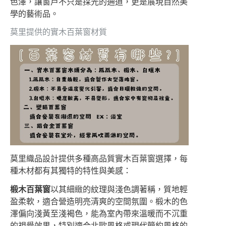
色澤，讓窗戶不只是採光的通道，更是展現自然美
學的藝術品。
莫里提供的實木百葉窗材質
莫里織品設計提供多種高品質實木百葉窗選擇，每
種木材都有其獨特的特性與美感：
椴木百葉窗
以其細緻的紋理與淺色調著稱，質地輕
盈柔軟，適合營造明亮清爽的空間氛圍。椴木的色
澤偏向淺黃至淺褐色，能為室內帶來溫暖而不沉重
的視覺效果，特別適合北歐風格或現代簡約風格的