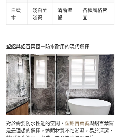
白蠟
淺白至
清晰流
各種風格皆
木
淺褐
暢
宜
塑鋁與鋁百葉窗－防水耐用的現代選擇
對於需要防水性能的空間，
塑鋁百葉窗
與鋁百葉窗
是最理想的選擇。這類材質不怕潮濕，易於清潔，