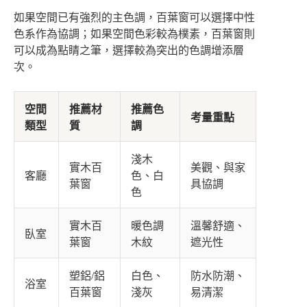
如果空間已有強烈的主色調，百葉窗可以選擇中性
色系作為協調；如果空間色彩較為樸素，百葉窗則
可以成為點睛之筆，選擇較為突出的色調增添層
次。
空間
推薦材
推薦色
考量重點
類型
質
調
淺木
實木百
美觀、與家
客廳
色、白
葉窗
具協調
色
實木百
暖色調
溫馨舒適、
臥室
葉窗
木紋
遮光性
塑鋁/鋁
白色、
防水防潮、
浴室
百葉窗
淺灰
易清潔