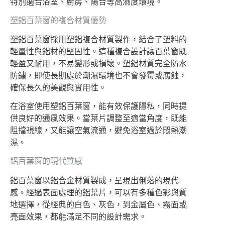
特別適合浴室、廚房、陽台等高濕度環境。
塑鋁百葉窗的複合材質優勢
塑鋁百葉窗採用塑鋁複合材質製作，結合了塑料的
輕量性與鋁材的堅固性。這種複合設計讓百葉窗既
輕盈又耐用，不易變形或損壞。塑鋁材質完全防水
防鏽，即使長期處於潮濕環境也不會發霉或腐蝕，
確保長久的美觀與實用性。
在浴室使用塑鋁百葉窗，能有效保護隱私，同時提
供良好的通風效果。當葉片調整至適當角度，既能
阻擋視線，又能讓空氣流通，避免浴室過於悶熱潮
濕。
鋁百葉窗的現代質感
鋁百葉窗以鋁合金材質製成，呈現出俐落的現代
感。經過表面處理的鋁葉片，可以有多種色彩與質
地選擇，從經典的白色、灰色，到金屬色、霧面或
亮面效果，都能滿足不同的設計需求。