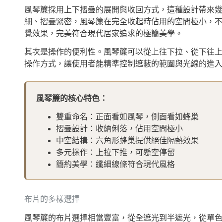
風琴簾採用上下摺疊的展開與收回方式，這種設計帶來
細、摺疊緊密，風琴簾在完全收起時佔用的空間極小，
覺效果，完美符合現代居家追求的極簡美學。
其次是操作的便利性。風琴簾可以從上往下拉、從下往
操作方式，讓使用者能精準控制遮蔽的範圍與光線的進
風琴簾的核心特色：
雙重命名：正面看如風琴，側面看如蜂巢
摺疊設計：收納俐落，佔用空間極小
中空結構：六角形蜂巢提供絕佳隔熱效果
多元操作：上拉下推，可懸空停留
簡約美學：纖細線條符合現代風格
布片的多樣選擇
風琴簾的布片選擇相當豐富，從全遮光到半遮光，從單