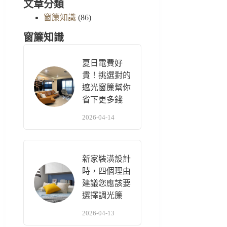
文章分類
窗簾知識
(86)
窗簾知識
夏日電費好
貴！挑選對的
遮光窗簾幫你
省下更多錢
2026-04-14
新家裝潢設計
時，四個理由
建議您應該要
選擇調光簾
2026-04-13