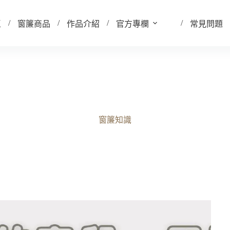
區
窗簾商品
作品介紹
官方專欄
常見問題
風琴簾、蜂巢簾？現代摩登風，調節氣溫好手！
2025-12-11
窗簾知識