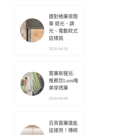
選對捲簾很簡
單 遮光、調
光、電動款式
這樣挑
2026-04-10
窗簾新寵兒-
推薦您Lumi唯
美穿透簾
2026-04-09
百頁窗簾還能
這樣用！傳統