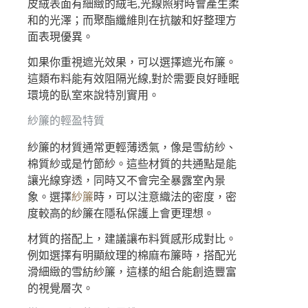
皮絨表面有細緻的絨毛,光線照射時會產生柔
和的光澤；而聚酯纖維則在抗皺和好整理方
面表現優異。
如果你重視遮光效果，可以選擇遮光布簾。
這類布料能有效阻隔光線,對於需要良好睡眠
環境的臥室來說特別實用。
紗簾的輕盈特質
紗簾的材質通常更輕薄透氣，像是雪紡紗、
棉質紗或是竹節紗。這些材質的共通點是能
讓光線穿透，同時又不會完全暴露室內景
象。選擇
紗簾
時，可以注意織法的密度，密
度較高的紗簾在隱私保護上會更理想。
材質的搭配上，建議讓布料質感形成對比。
例如選擇有明顯紋理的棉麻布簾時，搭配光
滑細緻的雪紡紗簾，這樣的組合能創造豐富
的視覺層次。