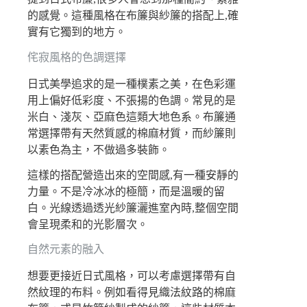
的感覺。這種風格在布簾與紗簾的搭配上,確
實有它獨到的地方。
侘寂風格的色調選擇
日式美學追求的是一種樸素之美，在色彩運
用上偏好低彩度、不張揚的色調。常見的是
米白、淺灰、亞麻色這類大地色系。布簾通
常選擇帶有天然質感的棉麻材質，而紗簾則
以素色為主，不做過多裝飾。
這樣的搭配營造出來的空間感,有一種安靜的
力量。不是冷冰冰的極簡，而是溫暖的留
白。光線透過透光紗簾灑進室內時,整個空間
會呈現柔和的光影層次。
自然元素的融入
想要更接近日式風格，可以考慮選擇帶有自
然紋理的布料。例如看得見織法紋路的棉麻