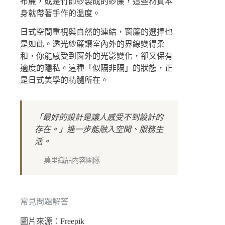
布簾，或是竹節紗製成的紗簾，這些材質本
身就帶著手作的溫度。
日式空間重視與自然的連結，窗簾的選擇也
是如此。透光紗簾讓室內外的界線變得柔
和，你能感受到窗外的光影變化，卻又保有
適度的隱私。這種「似隔非隔」的狀態，正
是日式美學的精髓所在。
「最好的設計是讓人感受不到設計的
存在。」進一步能融入空間、服務生
活。
— 莫里織品內容團隊
常見問題解答
圖片來源：Freepik