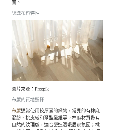
圍。
認識布料特性
圖片來源：Freepik
布簾的質地選擇
布簾
通常使用較厚實的織物，常見的有棉麻
混紡、桃皮絨和聚酯纖維等。棉麻材質帶有
自然的紋理感，適合營造溫暖居家氛圍；桃