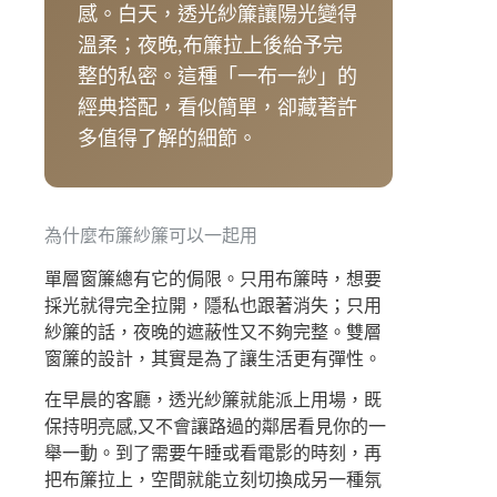
感。白天，透光紗簾讓陽光變得
溫柔；夜晚,布簾拉上後給予完
整的私密。這種「一布一紗」的
經典搭配，看似簡單，卻藏著許
多值得了解的細節。
為什麼布簾紗簾可以一起用
單層窗簾總有它的侷限。只用布簾時，想要
採光就得完全拉開，隱私也跟著消失；只用
紗簾的話，夜晚的遮蔽性又不夠完整。雙層
窗簾的設計，其實是為了讓生活更有彈性。
在早晨的客廳，透光紗簾就能派上用場，既
保持明亮感,又不會讓路過的鄰居看見你的一
舉一動。到了需要午睡或看電影的時刻，再
把布簾拉上，空間就能立刻切換成另一種氛