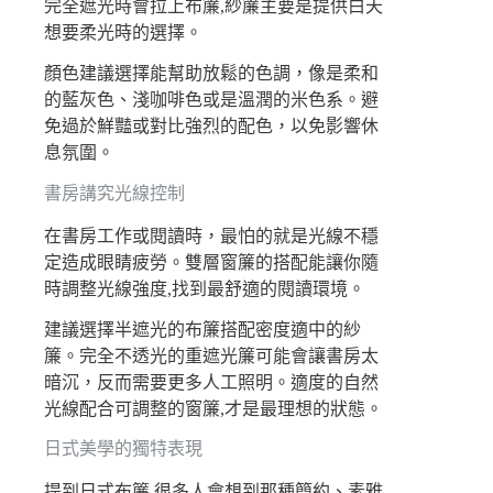
完全遮光時會拉上布簾,紗簾主要是提供白天
想要柔光時的選擇。
顏色建議選擇能幫助放鬆的色調，像是柔和
的藍灰色、淺咖啡色或是溫潤的米色系。避
免過於鮮豔或對比強烈的配色，以免影響休
息氛圍。
書房講究光線控制
在書房工作或閱讀時，最怕的就是光線不穩
定造成眼睛疲勞。雙層窗簾的搭配能讓你隨
時調整光線強度,找到最舒適的閱讀環境。
建議選擇半遮光的布簾搭配密度適中的紗
簾。完全不透光的重遮光簾可能會讓書房太
暗沉，反而需要更多人工照明。適度的自然
光線配合可調整的窗簾,才是最理想的狀態。
日式美學的獨特表現
提到日式布簾,很多人會想到那種簡約、素雅