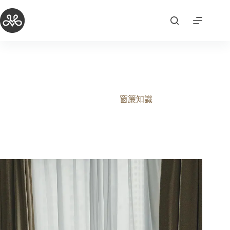
跳
至
主
要
內
容
一布一紗怎麼搭？布簾層次配色的藝術
2025-12-16
窗簾知識