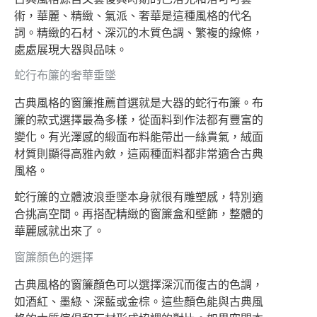
術，華麗、精緻、氣派、奢華是這種風格的代名
詞。精緻的石材、深沉的木質色調、繁複的線條，
處處展現大器與品味。
蛇行布簾的奢華垂墜
古典風格的窗簾推薦首選就是大器的蛇行布簾。布
簾的款式選擇最為多樣，從面料到作法都有豐富的
變化。有光澤感的緞面布料能帶出一絲貴氣，絨面
材質則顯得高雅內斂，這兩種面料都非常適合古典
風格。
蛇行簾的立體波浪垂墜本身就很有雕塑感，特別適
合挑高空間。再搭配精緻的窗簾盒和壁飾，整體的
華麗感就出來了。
窗簾顏色的選擇
古典風格的窗簾顏色可以選擇深沉而復古的色調，
如酒紅、墨綠、深藍或金棕。這些顏色能與古典風