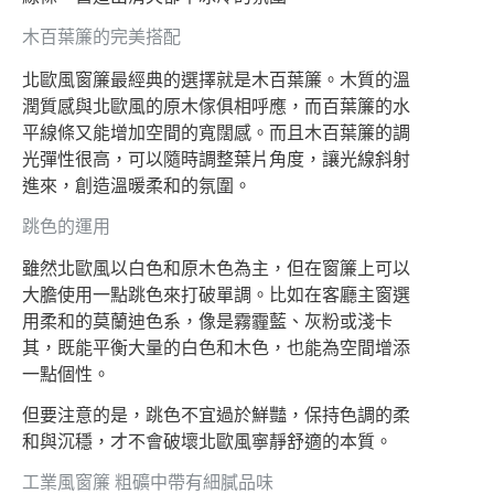
木百葉簾的完美搭配
北歐風窗簾最經典的選擇就是木百葉簾。木質的溫
潤質感與北歐風的原木傢俱相呼應，而百葉簾的水
平線條又能增加空間的寬闊感。而且木百葉簾的調
光彈性很高，可以隨時調整葉片角度，讓光線斜射
進來，創造溫暖柔和的氛圍。
跳色的運用
雖然北歐風以白色和原木色為主，但在窗簾上可以
大膽使用一點跳色來打破單調。比如在客廳主窗選
用柔和的莫蘭迪色系，像是霧霾藍、灰粉或淺卡
其，既能平衡大量的白色和木色，也能為空間增添
一點個性。
但要注意的是，跳色不宜過於鮮豔，保持色調的柔
和與沉穩，才不會破壞北歐風寧靜舒適的本質。
工業風窗簾 粗礦中帶有細膩品味