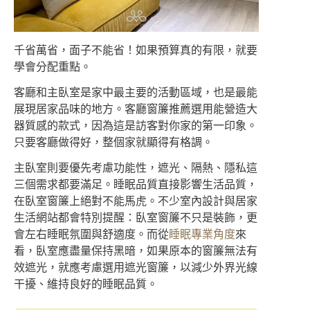
千省萬省，面子不能省！如果預算真的有限，就要
學會分配重點。
客廳和主臥室是家中最主要的活動區域，也是最能
展現居家品味的地方。客廳窗簾推薦選用能營造大
器質感的款式，因為這是訪客對你家的第一印象。
只要客廳做得好，整個家就顯得有格調。
主臥室則要優先考慮功能性，遮光、隔熱、隱私這
三個需求都要滿足。睡眠品質直接影響生活品質，
在臥室窗簾上絕對不能馬虎。不少室內設計與居家
生活網站都會特別提醒：臥室窗簾不只是裝飾，更
會左右睡眠氛圍與舒適度。而從
睡眠專業角度
來
看，臥室應盡量保持黑暗，如果原本的窗簾無法有
效遮光，就應考慮選用遮光窗簾，以減少外界光線
干擾、維持良好的睡眠品質。