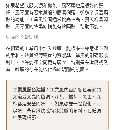
如果希望兼顧美觀和機能，風琴簾也是很好的選
擇。風琴簾有著捲簾般的簡潔俐落，卻多了保溫隔
熱的功能。工業風空間通常挑高較高，夏天容易悶
熱，風琴簾的蜂巢結構能有效隔熱，幫助節能。
紗簾的柔軟點綴
在粗獷的工業風中加入紗簾，能帶來一絲意想不到
的柔和。紗簾輕薄飄逸的質感與工業風的剛硬形成
對比，也許能讓空間更有層次。特別是在客廳或臥
室，紗簾的存在能軟化過於陽剛的氛圍。
工業風配色建議：
工業風的窗簾顏色要避開
太淺或太亮的色調，深灰、鐵灰、黑色、深
棕都是安全的選擇。如果想要一點變化，可
以選擇帶有織紋或特殊質感的布料，在低調
中展現細節。