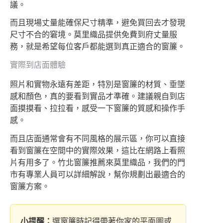
議。
而且現場丈量能確保尺寸精準，避免買回去才發現
尺寸不合的窘境。莫里織品提供免費到府丈量服
務，就是希望每位客戶都能選到真正適合的窗簾。
實際到店面體驗
照片和實物永遠有差距，特別是窗簾的材質、垂墜
感和顏色，真的要看到實品才準確。建議親自到店
面摸摸看、拉拉看，感受一下窗簾的質感和操作手
感。
而且店面通常會有不同風格的展示區，你可以直接
看到窗簾在空間中的實際效果，這比在網路上看照
片有用多了。竹北窗簾推薦來莫里織品，我們的門
市有專業人員可以詳細解說，幫你規劃出最適合的
窗簾方案。
小提醒：
選窗簾時記得帶著你家的平面圖或