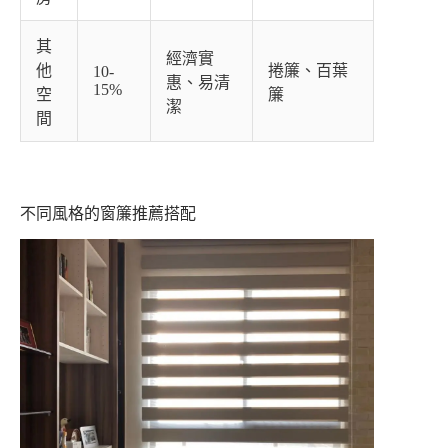
其
經濟實
他
捲簾、百葉
10-
惠、易清
15%
空
簾
潔
間
不同風格的窗簾推薦搭配