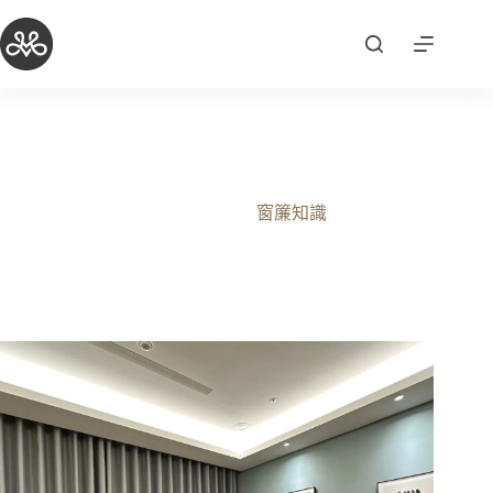
跳
至
主
要
內
容
竹北窗簾推薦 – 小資首購必知的窗簾推薦搭配
2026-02-08
窗簾知識