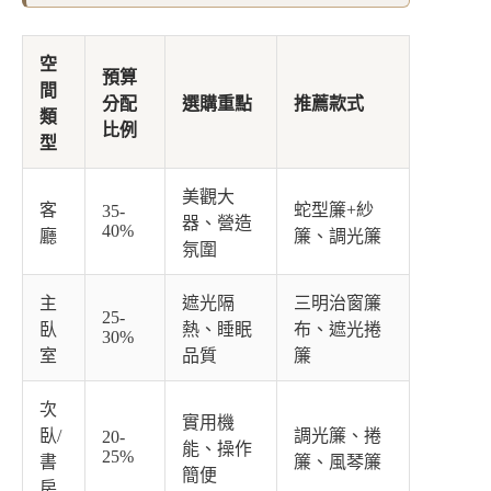
空
預算
間
分配
選購重點
推薦款式
類
比例
型
美觀大
客
蛇型簾+紗
35-
器、營造
40%
廳
簾、調光簾
氛圍
主
遮光隔
三明治窗簾
25-
臥
熱、睡眠
布、遮光捲
30%
室
品質
簾
次
實用機
臥/
調光簾、捲
20-
能、操作
25%
書
簾、風琴簾
簡便
房