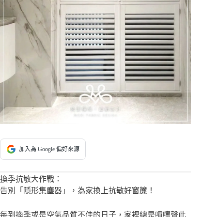
加入為 Google 偏好來源
換季抗敏大作戰：
告別「隱形集塵器」，為家換上抗敏好窗簾！
每到換季或是空氣品質不佳的日子，家裡總是噴嚏聲此