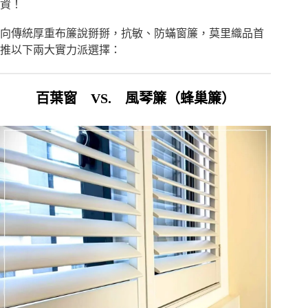
資！
向傳統厚重布簾說掰掰，抗敏、防蟎窗簾，莫里織品首
推以下兩大實力派選擇：
百葉窗 VS. 風琴簾（蜂巢簾）