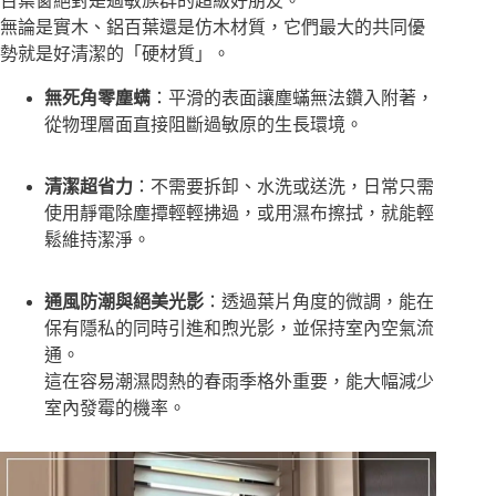
百葉窗絕對是過敏族群的超級好朋友。
無論是實木、鋁百葉還是仿木材質，它們最大的共同優
勢就是好清潔的「硬材質」。
無死角零塵螨
：平滑的表面讓塵蟎無法鑽入附著，
從物理層面直接阻斷過敏原的生長環境。
清潔超省力
：不需要拆卸、水洗或送洗，日常只需
使用靜電除塵撢輕輕拂過，或用濕布擦拭，就能輕
鬆維持潔淨。
通風防潮與絕美光影
：透過葉片角度的微調，能在
保有隱私的同時引進和煦光影，並保持室內空氣流
通。
這在容易潮濕悶熱的春雨季格外重要，能大幅減少
室內發霉的機率。