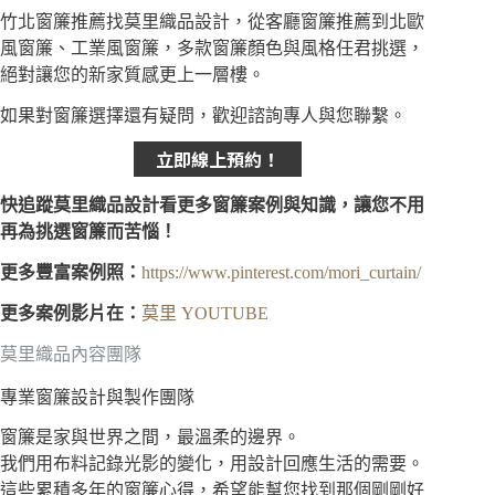
竹北窗簾推薦找莫里織品設計，從客廳窗簾推薦到北歐
風窗簾、工業風窗簾，多款窗簾顏色與風格任君挑選，
絕對讓您的新家質感更上一層樓。
如果對窗簾選擇還有疑問，歡迎諮詢專人與您聯繫。
立即線上預約！
快追蹤莫里織品設計看更多窗簾案例與知識，讓您不用
再為挑選窗簾而苦惱！
更多豐富案例照：
https://www.pinterest.com/mori_curtain/
更多案例影片在：
莫里 YOUTUBE
莫里織品內容團隊
專業窗簾設計與製作團隊
窗簾是家與世界之間，最溫柔的邊界。
我們用布料記錄光影的變化，用設計回應生活的需要。
這些累積多年的窗簾心得，希望能幫您找到那個剛剛好