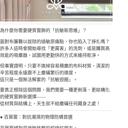
為什麼你需要硬質窗飾的「抗敏新思維」？
面對布簾難以拔除的過敏原痛點，你也陷入了掙扎嗎？
許多人這時會開始尋找「更厲害」的洗劑，或是購買高
效能的吸塵器，試圖用更勤快的方式來維持乾淨。
但事實證明，只要不換掉容易積塵的布料材質，清潔的
辛苦程度永遠跟不上塵蟎繁衍的速度，
這只是一個無法解套的「抗敏迴圈」。
要真正根除這個問題，我們需要一種更俐落、更結構化
的硬質窗飾新選擇——
從材質與結構上，天生就不給塵蟎任何藏身之處！
● 百葉窗：對抗潮濕的物理防螨首選