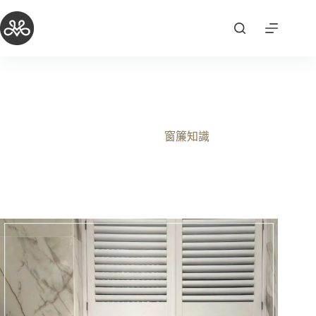
跳
至
主
要
內
容
2026年過敏救星，抗敏防螨窗簾這樣選！
2026-03-30
窗簾知識