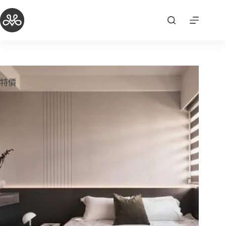
跳
至
主
要
內
容
特價