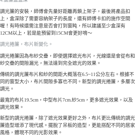
調光簾的安裝，師傅會先量好距離再鎖上架子，最後將產品扣
上，盒深除了需要容納架子的長度，還有師傅卡扣的施作空間
喔！有時候還需注意是否會打到窗盹，所以建議至少盒深有
12CM以上，若是能預留到15CM會更好唷～
調光捲簾，布片新變化。
調光捲簾因為布紗交疊，即使選擇遮光布片，光線還是會從布和
紗交疊的間隙漏光，無法達到完全遮光的效果。
傳統的調光簾布片和紗的間距大概落在6.5~11公分左右。根據不
同的窗型大小，布片間隙多寡也不同。新型的調光捲簾，多層次
調光。
最寬的布片19.5cm，中型布片7cm.紗5cm，更多遮光效果，以及
調光效果。
新型的調光捲簾，除了遮光效果更好之外，布片更比傳統的調光
簾造型增添了現代感。擺脫了呆板的造型，更能搭配不同的居家
風格，體現不同的光影效果。