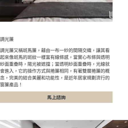
調光簾
調光簾又稱斑馬簾，藉由一布一紗的間隔交織，讓其看
起來像斑馬的斑紋一樣富有線條感，當實心布條與透明
紗面重疊時，陽光被遮擋；當透明紗面重疊時，光線就
會進入，它的操作方式與捲簾相同，有著雙層捲簾的概
念，完美的結合美麗和功能性，是近年居家規劃流行的
窗簾產品！
馬上諮詢