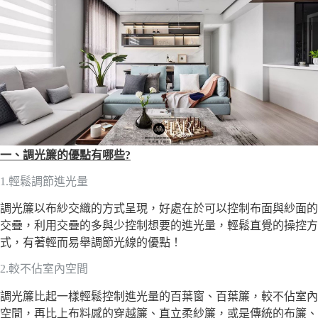
一、調光簾的優點有哪些
?
1.輕鬆調節進光量
調光簾以布紗交織的方式呈現，好處在於可以控制布面與紗面的
交疊，利用交疊的多與少控制想要的進光量，輕鬆直覺的操控方
式，有著輕而易舉調節光線的優點！
2.較不佔室內空間
調光簾比起一樣輕鬆控制進光量的百葉窗、百葉簾，較不佔室內
空間，再比上布料感的穿越簾、直立柔紗簾，或是傳統的布簾、