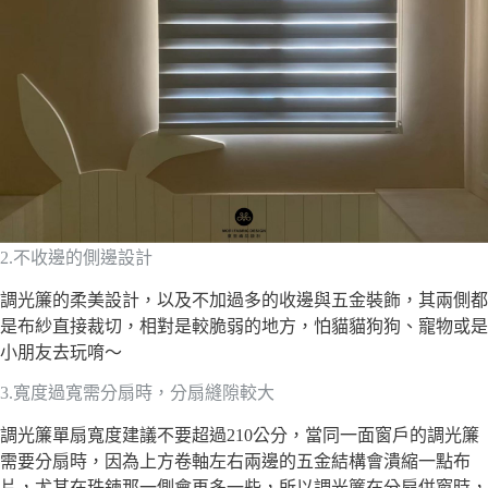
2.不收邊的側邊設計
調光簾的柔美設計，以及不加過多的收邊與五金裝飾，其兩側都
是布紗直接裁切，相對是較脆弱的地方，怕貓貓狗狗、寵物或是
小朋友去玩唷～
3.寬度過寬需分扇時，分扇縫隙較大
調光簾單扇寬度建議不要超過210公分，當同一面窗戶的調光簾
需要分扇時，因為上方卷軸左右兩邊的五金結構會潰縮一點布
片，尤其在珠鍊那一側會再多一些，所以調光簾在分扇併窗時，