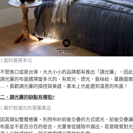
3.面料選擇多元
不管進口或是台灣，大大小小的品牌都有推出「調光簾」，因此
調光簾的布面選擇蠻多元的，有遮光、透光、髮絲紋、童趣圖案
…，喜歡調光簾的操控與美感，基本上也能選到滿意的布面！
二、調光簾的缺點有哪些
?
1.屬於較漏光的窗簾產品
因其類似雙層捲簾，利用布紗前後交疊的方式遮光，前後交疊讓
布面並不是百分百的密合，光暈會從縫隙中漏出，若是睡覺對光