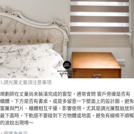
3.調光簾丈量須注意事項
規劃師在丈量尚未裝潢完成的窗型，通常會問 窗戶旁邊是否有
櫃體、下方是否有書桌，或是多留意一下壁面上的設計圖，避免
窗簾與門片、櫃體相互干擾，影響使用。尤其是調光簾整扇放到
最下面時，下軌道不要碰到下方物體或地面，避免有線條不順暢
的波紋出現唷～
4.窗簾盒盒深