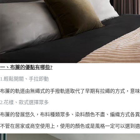
一、布簾的優點有哪些
?
1.輕鬆開關、手拉即動
布簾的軌道由無繩式的手撥軌道取代了早期有拉繩的方式，意味
2.花樣、款式選擇眾多
布簾的發展悠久，布料種類眾多、染料顏色不盡、編織方式各異
不管在居家或商空使用上，使用的顏色或是風格一定可以選到適