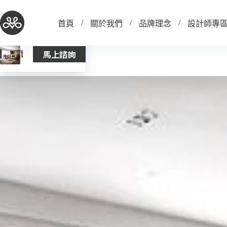
跳
至
首頁
關於我們
品牌理念
設計師專
主
要
馬上諮詢
窗簾布
內
容