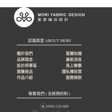
區
莫
里
織
品
教
你
防
認識莫里 ABOUT MORI
焰
窗
關於我們
窗簾知識
簾
品牌理念
最新消息
小
設計師專區
馬上聯繫
知
識
窗簾商品
隱私權政策
作品介紹
服務條款
聯繫我們 ( 全館預約制 )
0909-539-889