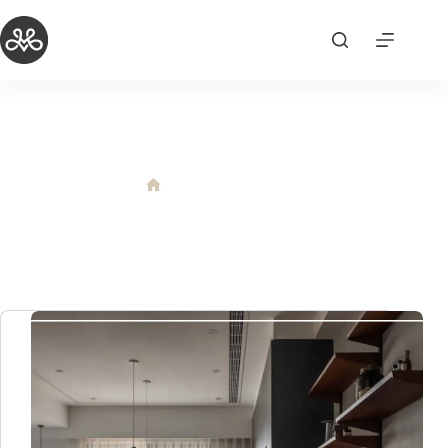
跳
至
主
要
內
容
消防安全
消防安全
首
頁