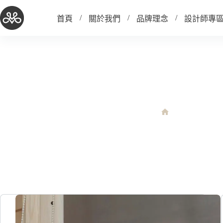
跳
至
首頁
關於我們
品牌理念
設計師專
主
要
內
容
調光捲簾
調光捲簾
首
頁