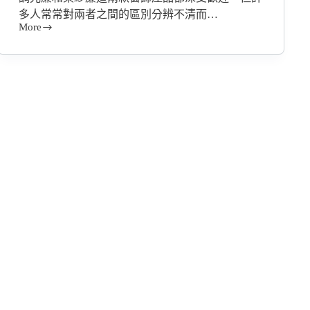
多人常常對兩者之間的區別分辨不清而…
More
柔
紗
簾
VS
調
光
簾
該
如
何
選
擇
呢？