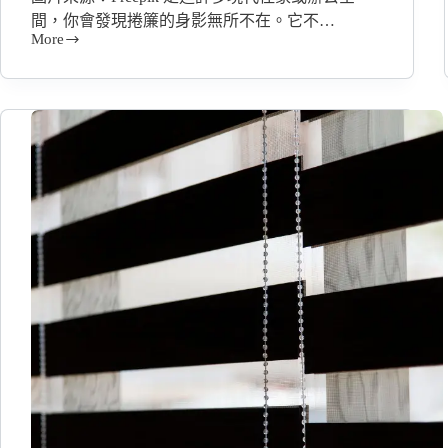
間，你會發現捲簾的身影無所不在。它不…
More
選
對
捲
簾
很
簡
單
遮
光、
調
光、
電
動
款
式
這
樣
挑