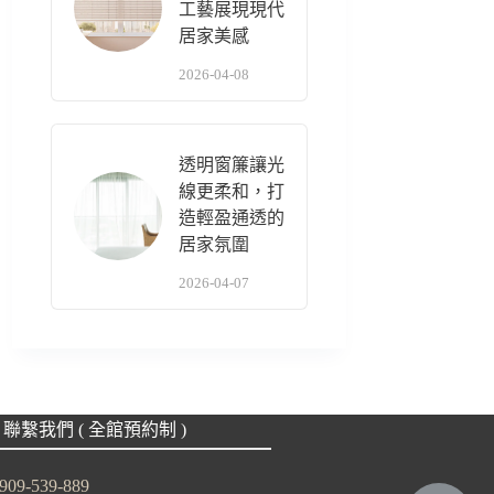
工藝展現現代
居家美感
2026-04-08
透明窗簾讓光
線更柔和，打
造輕盈通透的
居家氛圍
2026-04-07
聯繫我們 ( 全館預約制 )
909-539-889