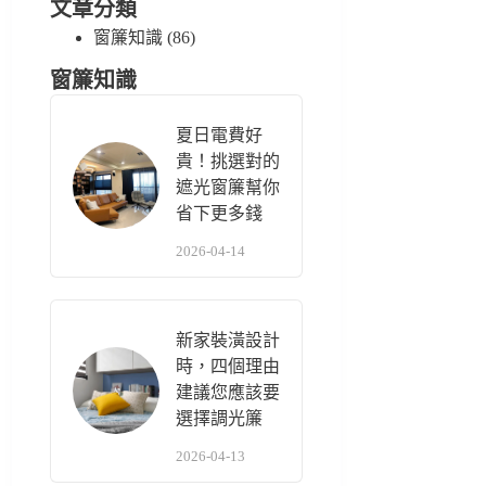
文章分類
窗簾知識
(86)
窗簾知識
夏日電費好
貴！挑選對的
遮光窗簾幫你
省下更多錢
2026-04-14
新家裝潢設計
時，四個理由
建議您應該要
選擇調光簾
2026-04-13