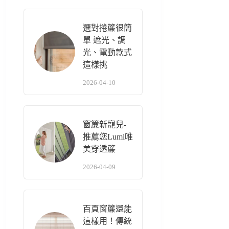
選對捲簾很簡
單 遮光、調
光、電動款式
這樣挑
2026-04-10
窗簾新寵兒-
推薦您Lumi唯
美穿透簾
2026-04-09
百頁窗簾還能
這樣用！傳統