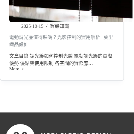
2025-10-15
窗簾知識
電動調光簾值得裝嗎？光影控制的實用解析 | 莫里
織品設計
文章目錄 調光簾如何控制光線 電動調光簾的實際
優勢 優點與使用限制 各空間的實際應…
More
電
動
調
光
簾
值
得
裝
嗎？
光