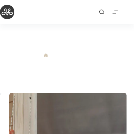
跳
至
主
要
內
容
遮光捲簾
遮光捲簾
首
頁