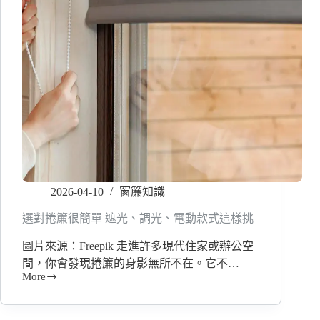
2026-04-10
窗簾知識
選對捲簾很簡單 遮光、調光、電動款式這樣挑
圖片來源：Freepik 走進許多現代住家或辦公空
間，你會發現捲簾的身影無所不在。它不…
More
選
對
捲