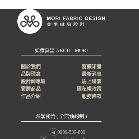
簾
很
簡
單
遮
光、
調
光、
認識莫里 ABOUT MORI
電
動
關於我們
窗簾知識
款
品牌理念
最新消息
式
設計師專區
馬上聯繫
這
樣
窗簾商品
隱私權政策
挑
作品介紹
服務條款
聯繫我們 ( 全館預約制 )
0909-539-889