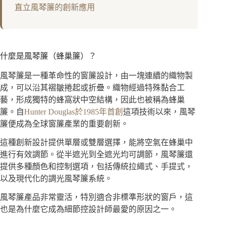
直立風琴簾的創新應用
什麼是風琴簾（蜂巢簾）？
風琴簾是一種革命性的窗簾設計，由一塊連續的織物製
成，可以沿其褶皺捲起或折疊。織物經過特殊黏合工
藝，形成獨特的蜂窩狀中空結構，因此也被稱為蜂巢
簾。自
Hunter Douglas於1985年首創
這項技術以來，風琴
簾便成為全球窗簾產業的重要創新。
這種創新設計提供單層或雙層選擇，能將空氣在蜂巢中
進行有效調節。從半遮光到全遮光均可調節，風琴簾還
提供多種顏色和控制選項，包括傳統拉繩式、手提式，
以及現代化的調光風琴簾系統。
風琴簾產品非常靈活，特別適合非標準形狀的窗戶，這
也是為什麼它成為細節控設計師最愛的原因之一。