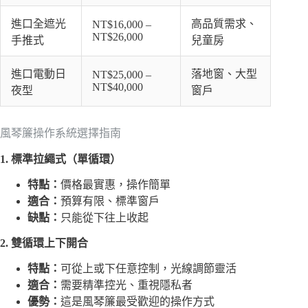
進口全遮光
高品質需求、
NT$16,000 –
NT$26,000
手推式
兒童房
進口電動日
落地窗、大型
NT$25,000 –
NT$40,000
夜型
窗戶
風琴簾操作系統選擇指南
1. 標準拉繩式（單循環）
特點：
價格最實惠，操作簡單
適合：
預算有限、標準窗戶
缺點：
只能從下往上收起
2. 雙循環上下開合
特點：
可從上或下任意控制，光線調節靈活
適合：
需要精準控光、重視隱私者
優勢：
這是風琴簾最受歡迎的操作方式