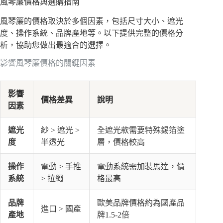
風琴簾價格與選購指南
風琴簾的價格取決於多個因素，包括尺寸大小、遮光
度、操作系統、品牌產地等。以下提供完整的價格分
析，協助您做出最適合的選擇。
影響風琴簾價格的關鍵因素
影響
價格差異
說明
因素
遮光
紗 > 遮光 >
全遮光款需要特殊錫箔塗
度
半透光
層，價格較高
操作
電動 > 手推
電動系統需加裝馬達，價
系統
> 拉繩
格最高
品牌
歐美品牌價格約為國產品
進口 > 國產
產地
牌1.5-2倍