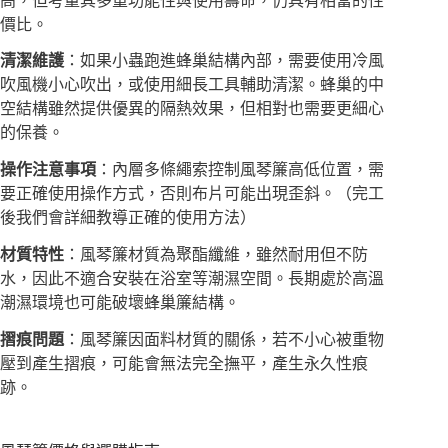
高，但考量其多重功能性與使用壽命，仍具有相當的性
價比。
清潔維護
：如果小蟲跑進蜂巢結構內部，需要使用冷風
吹風機小心吹出，或使用細長工具輔助清潔。蜂巢的中
空結構雖然提供優異的隔熱效果，但相對也需要更細心
的保養。
操作注意事項
：內層多條繩索控制風琴簾高低位置，需
要正確使用操作方式，否則布片可能出現歪斜。（完工
後我們會詳細教導正確的使用方法）
材質特性
：風琴簾材質為聚酯纖維，雖然耐用但不防
水，因此不適合安裝在浴室等潮濕空間。長期處於高溫
潮濕環境也可能破壞蜂巢簾結構。
摺痕問題
：風琴簾因面料材質的關係，若不小心被重物
壓到產生摺痕，可能會無法完全撫平，產生永久性痕
跡。