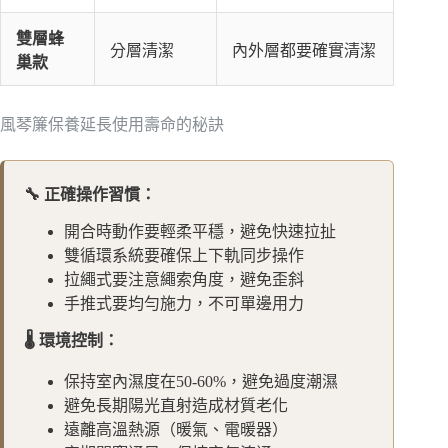
雙層蜂
分層清潔
內外層都要確實清潔
巢款
風琴簾保養延長使用壽命的秘訣
🔧 正確操作習慣：
開合時動作要輕柔平穩，避免快速拉扯
雙循環系統要確保上下軌同步操作
拉繩式要注意繩索角度，避免歪斜
手推式要均勻施力，不可單邊用力
🌡️ 環境控制：
保持室內濕度在50-60%，避免過度潮濕
避免長期陽光直射造成材質老化
遠離高溫熱源（暖氣、電暖器）