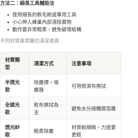
方法二：細長工具輔助法
使用細長的軟毛刷或專用工具
小心伸入蜂巢內部清除異物
動作要非常輕柔，避免破壞結構
不同材質風琴簾的清潔差異
材質類
清潔方式
注意事項
型
半透光
除塵撢 + 吸
可用微濕布擦拭
款
塵器
全遮光
乾布擦拭為
避免水分接觸錫箔層
款
主
透光紗
材質較細緻，力道要
輕柔除塵
款
更輕