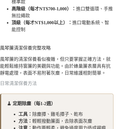
標準款
高階級（每才NT$700-1,000）：
進口雙循環、手推
無拉繩款
頂級（每才NT$1,000以上）：
進口電動系統、智
能控制
風琴簾清潔保養完整攻略
風琴簾的清潔保養看似複雜，但只要掌握正確方法，就
能輕鬆維持窗簾的美觀與功能。由於蜂巢簾表層具有抗
靜電處理，表面不易附著灰塵，日常維護相對簡單。
日常清潔保養方法
🧹 定期除塵（每1-2週）
工具：
除塵撢、雞毛撢子、乾布
方法：
輕輕撥動簾面，去除表面灰塵
注意：
動作要輕柔，避免過度用力造成褶痕