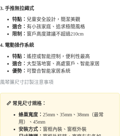
3. 手推無拉繩式
特點：
兒童安全設計，簡潔美觀
適合：
有小孩家庭、追求極簡風格
限制：
窗戶高度建議不超過210cm
4. 電動操作系統
特點：
遙控或智能控制，便利性最高
適合：
大型落地窗、高處窗戶、智能家居
優勢：
可整合智能家居系統
風琴簾尺寸訂製注意事項
📏 常見尺寸規格：
蜂巢寬度：
25mm、35mm、38mm（最常
用）、45mm
安裝方式：
窗框內裝、窗框外裝