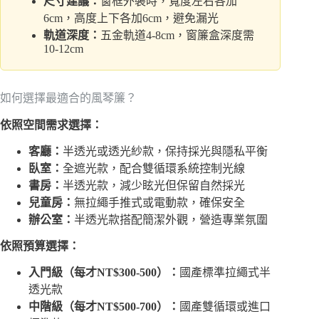
尺寸建議：
窗框外裝時，寬度左右各加
6cm，高度上下各加6cm，避免漏光
軌道深度：
五金軌道4-8cm，窗簾盒深度需
10-12cm
如何選擇最適合的風琴簾？
依照空間需求選擇：
客廳：
半透光或透光紗款，保持採光與隱私平衡
臥室：
全遮光款，配合雙循環系統控制光線
書房：
半透光款，減少眩光但保留自然採光
兒童房：
無拉繩手推式或電動款，確保安全
辦公室：
半透光款搭配簡潔外觀，營造專業氛圍
依照預算選擇：
入門級（每才NT$300-500）：
國產標準拉繩式半
透光款
中階級（每才NT$500-700）：
國產雙循環或進口