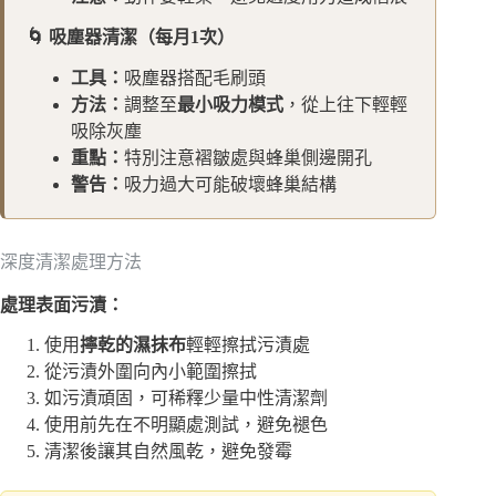
🌀 吸塵器清潔（每月1次）
工具：
吸塵器搭配毛刷頭
方法：
調整至
最小吸力模式
，從上往下輕輕
吸除灰塵
重點：
特別注意褶皺處與蜂巢側邊開孔
警告：
吸力過大可能破壞蜂巢結構
深度清潔處理方法
處理表面污漬：
使用
擰乾的濕抹布
輕輕擦拭污漬處
從污漬外圍向內小範圍擦拭
如污漬頑固，可稀釋少量中性清潔劑
使用前先在不明顯處測試，避免褪色
清潔後讓其自然風乾，避免發霉