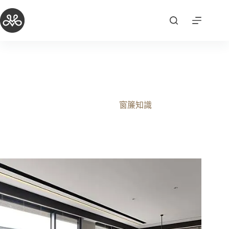
跳
至
主
要
內
容
中壢窗簾店-細節控的最愛風琴簾(蜂巢簾)-桃園風琴簾窗
簾推薦店
2025-10-03
窗簾知識