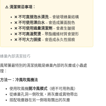
⚠️ 清潔禁忌事項：
❌
不可直接泡水清洗
– 會破壞蜂巢結構
❌
不可使用漂白水
– 會造成簾面脫色
❌
不可使用過量清潔劑
– 會產生皺摺
❌
不可高溫熨燙
– 聚酯纖維材質會變形
❌
不可大力搓揉
– 會造成永久性摺痕
蜂巢內部清潔技巧
風琴簾最特別的清潔挑戰是蜂巢內部的灰塵或小蟲處
理：
方法一：冷風吹風機法
使用吹風機
開冷風模式
（絕不可用熱風）
從蜂巢孔洞一側吹氣，將灰塵或異物帶出
搭配吸塵器在另一側吸取飄出的灰塵