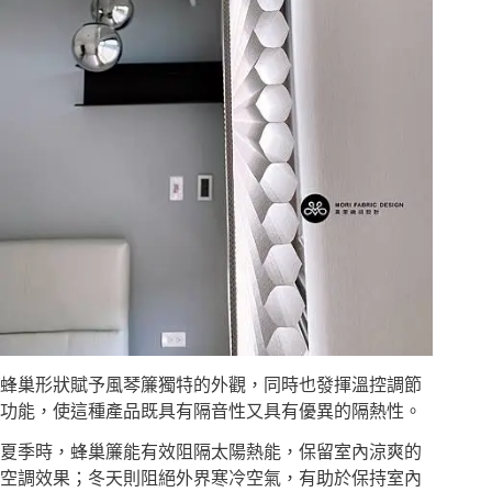
蜂巢形狀賦予風琴簾獨特的外觀，同時也發揮溫控調節
功能，使這種產品既具有隔音性又具有優異的隔熱性。
夏季時，蜂巢簾能有效阻隔太陽熱能，保留室內涼爽的
空調效果；冬天則阻絕外界寒冷空氣，有助於保持室內