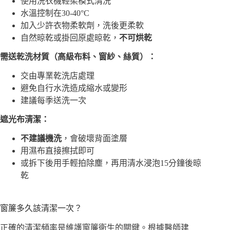
使用洗衣機輕柔模式清洗
水溫控制在30-40°C
加入少許衣物柔軟劑，洗後更柔軟
自然晾乾或掛回原處晾乾，
不可烘乾
需送乾洗材質（高級布料、窗紗、絲質）：
交由專業乾洗店處理
避免自行水洗造成縮水或變形
建議每季送洗一次
遮光布清潔：
不建議機洗
，會破壞背面塗層
用濕布直接擦拭即可
或拆下後用手輕拍除塵，再用清水浸泡15分鐘後晾
乾
窗簾多久該清潔一次？
正確的清潔頻率是維護窗簾衛生的關鍵。根據醫師建