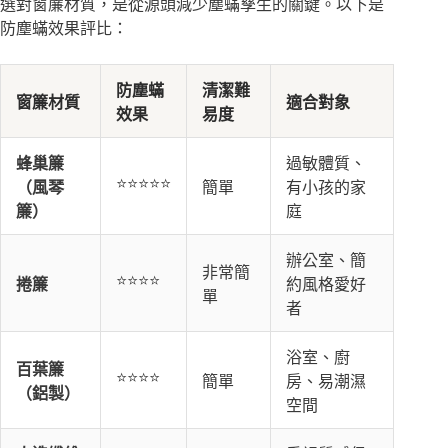
選對窗簾材質，是從源頭減少塵蟎孳生的關鍵。以下是
防塵蟎效果評比：
防塵蟎
清潔難
窗簾材質
適合對象
效果
易度
蜂巢簾
過敏體質、
⭐⭐⭐⭐⭐
（風琴
簡單
有小孩的家
簾）
庭
辦公室、簡
非常簡
⭐⭐⭐⭐
捲簾
約風格愛好
單
者
浴室、廚
百葉簾
⭐⭐⭐⭐
簡單
房、易潮濕
（鋁製）
空間