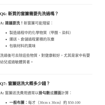
Q6: 新買的窗簾需要先洗過嗎？
A:
建議要洗！
新窗簾可能殘留：
製造過程中的化學物質（甲醛、染料）
運送、倉儲過程累積的灰塵
包裝材料的異味
洗過後可去除這些物質，對健康較好，尤其是家中有嬰
幼兒或過敏體質者。
Q7: 窗簾送洗大概多少錢？
A:
窗簾送洗費用通常以
掛勾數
或
摺面
計算：
一般布簾：
每才（30cm x 30cm）約 $50-100