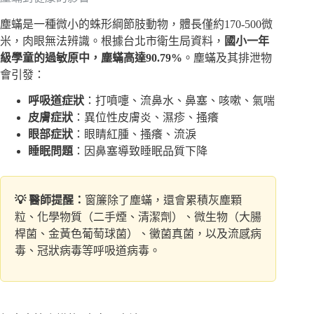
塵蟎是一種微小的蛛形綱節肢動物，體長僅約170-500微
米，肉眼無法辨識。根據台北市衛生局資料，
國小一年
級學童的過敏原中，塵蟎高達90.79%
。塵蟎及其排泄物
會引發：
呼吸道症狀
：打噴嚏、流鼻水、鼻塞、咳嗽、氣喘
皮膚症狀
：異位性皮膚炎、濕疹、搔癢
眼部症狀
：眼睛紅腫、搔癢、流淚
睡眠問題
：因鼻塞導致睡眠品質下降
💡 醫師提醒：
窗簾除了塵蟎，還會累積灰塵顆
粒、化學物質（二手煙、清潔劑）、微生物（大腸
桿菌、金黃色葡萄球菌）、黴菌真菌，以及流感病
毒、冠狀病毒等呼吸道病毒。