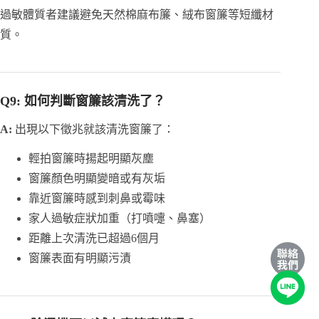
過敏體質者建議避免天然棉麻布簾、絨布窗簾等短纖材
質。
Q9: 如何判斷窗簾該清洗了？
A:
出現以下徵兆就該清洗窗簾了：
輕拍窗簾時揚起明顯灰塵
窗簾顏色明顯變暗或有灰垢
靠近窗簾時感到刺鼻或霉味
家人過敏症狀加重（打噴嚏、鼻塞）
距離上次清洗已超過6個月
窗簾表面有明顯污漬