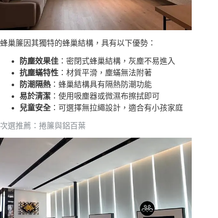
蜂巢簾因其獨特的蜂巢結構，具有以下優勢：
防塵效果佳
：密閉式蜂巢結構，灰塵不易進入
抗塵蟎特性
：材質平滑，塵蟎無法附著
防潮隔熱
：蜂巢結構具有隔熱防潮功能
易於清潔
：使用吸塵器或微濕布擦拭即可
兒童安全
：可選擇無拉繩設計，適合有小孩家庭
次選推薦：捲簾與鋁百葉