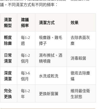
議，不同清潔方式有不同的頻率：
清潔
建議
清潔方式
效果
類型
頻率
輕度
每1-2
吸塵器、雞毛
去除表面灰
除塵
週
撢子
塵
日常
每1-2
濕布擦拭、酒
消毒殺菌
清潔
個月
精噴霧
深度
每3-6
徹底去除塵
水洗或乾洗
清潔
個月
蟎
完全
每1-2
維持最佳衛
更換新窗簾
更換
年
生狀態