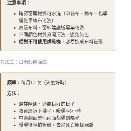
注意事項：
確認窗簾材質可水洗（印花布、棉布、化學
纖維平織布可洗）
高級布料、窗紗建議送專業乾洗
不同顏色材質分開清洗，避免染色
絕對不可使用烘乾機
，容易造成布料變形
方法三：日曬殺菌除蟎
頻率：
每月1-2次（天氣好時）
方法：
選擇晴朗、通風良好的日子
將窗簾拆下攤平，曝曬4-6小時
中途翻面確保兩面都曬到陽光
曝曬後輕拍窗簾，去除死亡塵蟎屍體