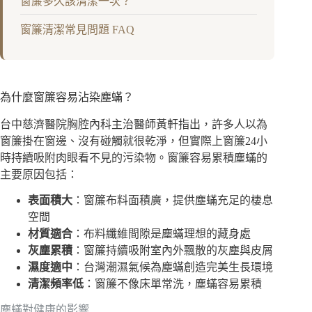
窗簾多久該清潔一次？
窗簾清潔常見問題 FAQ
為什麼窗簾容易沾染塵蟎？
台中慈濟醫院胸腔內科主治醫師黃軒指出，許多人以為
窗簾掛在窗邊、沒有碰觸就很乾淨，但實際上窗簾24小
時持續吸附肉眼看不見的污染物。窗簾容易累積塵蟎的
主要原因包括：
表面積大
：窗簾布料面積廣，提供塵蟎充足的棲息
空間
材質適合
：布料纖維間隙是塵蟎理想的藏身處
灰塵累積
：窗簾持續吸附室內外飄散的灰塵與皮屑
濕度適中
：台灣潮濕氣候為塵蟎創造完美生長環境
清潔頻率低
：窗簾不像床單常洗，塵蟎容易累積
塵蟎對健康的影響