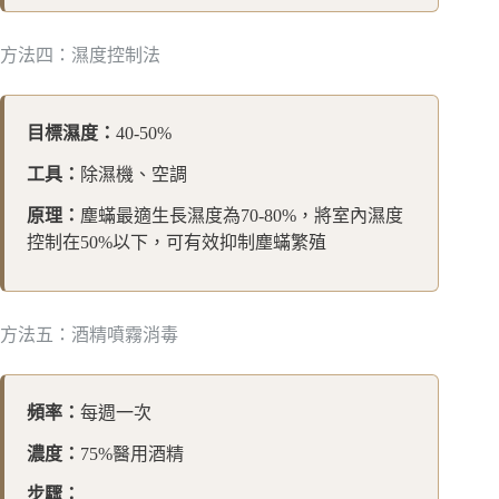
方法四：濕度控制法
目標濕度：
40-50%
工具：
除濕機、空調
原理：
塵蟎最適生長濕度為70-80%，將室內濕度
控制在50%以下，可有效抑制塵蟎繁殖
方法五：酒精噴霧消毒
頻率：
每週一次
濃度：
75%醫用酒精
步驟：