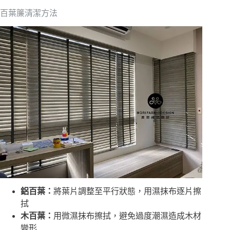
百葉簾清潔方法
鋁百葉：
將葉片調整至平行狀態，用濕抹布逐片擦
拭
木百葉：
用微濕抹布擦拭，避免過度潮濕造成木材
變形