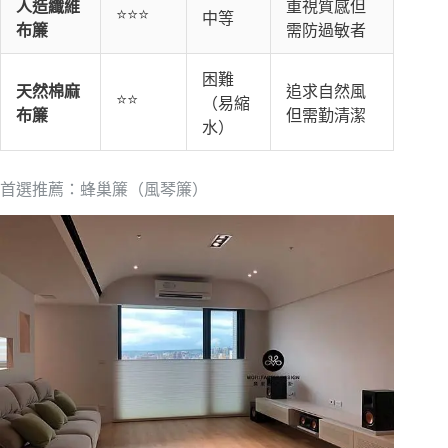
人造纖維
重視質感但
⭐⭐⭐
中等
布簾
需防過敏者
困難
天然棉麻
追求自然風
⭐⭐
（易縮
布簾
但需勤清潔
水）
首選推薦：蜂巢簾（風琴簾）