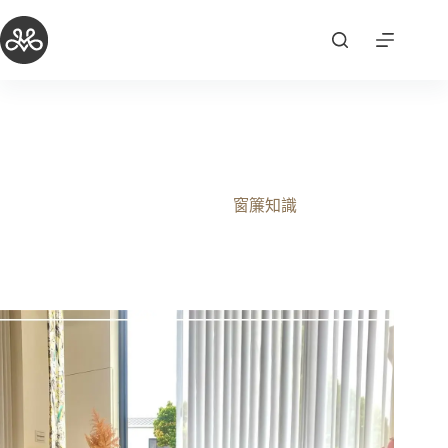
跳
至
主
要
內
容
怕窗簾沾染塵蟎嗎?試試以下方法教你趕走灰塵! 莫里青
埔窗簾推薦您
2025-10-03
窗簾知識