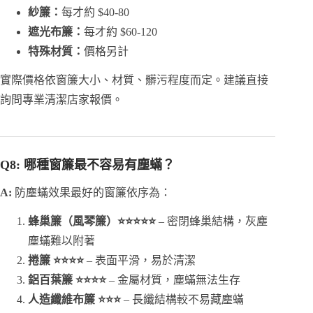
紗簾：
每才約 $40-80
遮光布簾：
每才約 $60-120
特殊材質：
價格另計
實際價格依窗簾大小、材質、髒污程度而定。建議直接
詢問專業清潔店家報價。
Q8: 哪種窗簾最不容易有塵蟎？
A:
防塵蟎效果最好的窗簾依序為：
蜂巢簾（風琴簾）⭐⭐⭐⭐⭐
– 密閉蜂巢結構，灰塵
塵蟎難以附著
捲簾 ⭐⭐⭐⭐
– 表面平滑，易於清潔
鋁百葉簾 ⭐⭐⭐⭐
– 金屬材質，塵蟎無法生存
人造纖維布簾 ⭐⭐⭐
– 長纖結構較不易藏塵蟎