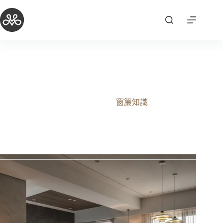
跳
至
主
要
內
容
簡約風窗簾與百葉窗推薦搭配指南-中壢窗簾店莫里窗飾
向您推薦
2025-10-03
窗簾知識