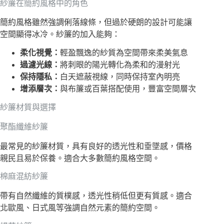
紗簾在簡約風格中的角色
簡約風格雖然強調俐落線條，但過於硬朗的設計可能讓
空間顯得冰冷。紗簾的加入能夠：
柔化視覺：
輕盈飄逸的紗質為空間帶來柔美氣息
過濾光線：
將刺眼的陽光轉化為柔和的漫射光
保持隱私：
白天遮蔽視線，同時保持室內明亮
增添層次：
與布簾或百葉搭配使用，豐富空間層次
紗簾材質與選擇
聚酯纖維紗簾
最常見的紗簾材質，具有良好的透光性和垂墜感，價格
親民且易於保養。適合大多數簡約風格空間。
棉麻混紡紗簾
帶有自然纖維的質樸感，透光性稍低但更有質感。適合
北歐風、日式風等強調自然元素的簡約空間。