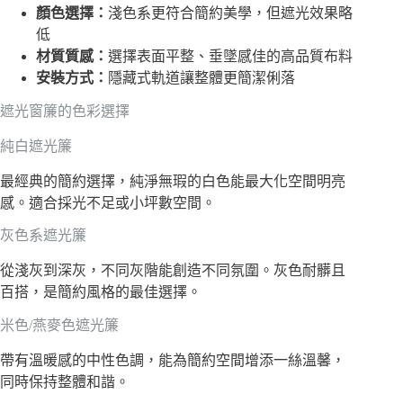
顏色選擇：
淺色系更符合簡約美學，但遮光效果略
低
材質質感：
選擇表面平整、垂墜感佳的高品質布料
安裝方式：
隱藏式軌道讓整體更簡潔俐落
遮光窗簾的色彩選擇
純白遮光簾
最經典的簡約選擇，純淨無瑕的白色能最大化空間明亮
感。適合採光不足或小坪數空間。
灰色系遮光簾
從淺灰到深灰，不同灰階能創造不同氛圍。灰色耐髒且
百搭，是簡約風格的最佳選擇。
米色/燕麥色遮光簾
帶有溫暖感的中性色調，能為簡約空間增添一絲溫馨，
同時保持整體和諧。