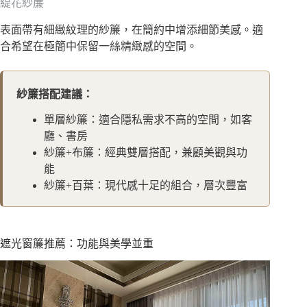
緹花紗簾
表面帶有細緻紋理的紗簾，在簡約中增添細節美感。適
合希望在極簡中保留一絲精緻感的空間。
紗簾搭配建議：
單層紗簾：適合隱私需求不高的空間，如客
廳、書房
紗簾+布簾：經典雙層搭配，兼顧美觀與功
能
紗簾+百葉：現代感十足的組合，層次豐富
遮光窗簾推薦：功能與美學並重