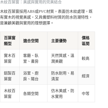
木紋百葉窗：美感與實用的完美結合
木紋百葉窗採用ABS或PVC材質，表面仿木紋處理，既
有實木的視覺美感，又具備塑料材質的防水防潮特性，
是兼顧美觀與實用的理想選擇。
百葉窗
價格
適合空間
主要優勢
類型
區間
實木百
客廳、臥
天然質感、溫
較高
葉窗
室、書房
潤美觀
鋁製百
浴室、廚
防水耐用、易
經濟
葉窗
房、陽台
清潔
木紋百
仿木美感、防
各類空間
中等
葉窗
水實用