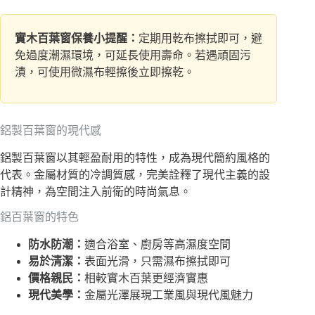
實木百葉窗保養小提醒：
定期用乾布擦拭即可，避
免過度潮濕環境，可延長使用壽命。若遇頑固污
漬，可使用微濕布輕擦後立即擦乾。
鋁製百葉窗的現代感
鋁製百葉窗以其輕盈耐用的特性，成為現代簡約風格的
代表。金屬材質的冷調質感，完美詮釋了現代主義的設
計精神，為空間注入前衛的時尚氣息。
鋁百葉窗的特色
防水防潮：
適合浴室、廚房等高濕度空間
易於清潔：
表面光滑，只需濕布擦拭即可
價格親民：
相較實木百葉更經濟實惠
現代美學：
金屬光澤展現工業風與現代風魅力