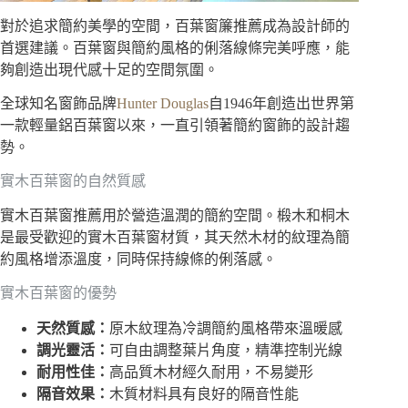
對於追求簡約美學的空間，百葉窗簾推薦成為設計師的
首選建議。百葉窗與簡約風格的俐落線條完美呼應，能
夠創造出現代感十足的空間氛圍。
全球知名窗飾品牌
Hunter Douglas
自1946年創造出世界第
一款輕量鋁百葉窗以來，一直引領著簡約窗飾的設計趨
勢。
實木百葉窗的自然質感
實木百葉窗推薦用於營造溫潤的簡約空間。椴木和桐木
是最受歡迎的實木百葉窗材質，其天然木材的紋理為簡
約風格增添溫度，同時保持線條的俐落感。
實木百葉窗的優勢
天然質感：
原木紋理為冷調簡約風格帶來溫暖感
調光靈活：
可自由調整葉片角度，精準控制光線
耐用性佳：
高品質木材經久耐用，不易變形
隔音效果：
木質材料具有良好的隔音性能