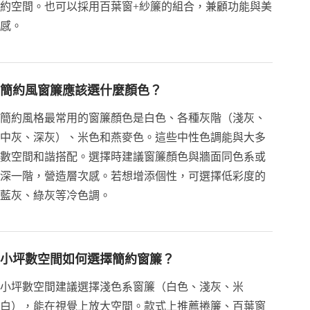
約空間。也可以採用百葉窗+紗簾的組合，兼顧功能與美
感。
簡約風窗簾應該選什麼顏色？
簡約風格最常用的窗簾顏色是白色、各種灰階（淺灰、
中灰、深灰）、米色和燕麥色。這些中性色調能與大多
數空間和諧搭配。選擇時建議窗簾顏色與牆面同色系或
深一階，營造層次感。若想增添個性，可選擇低彩度的
藍灰、綠灰等冷色調。
小坪數空間如何選擇簡約窗簾？
小坪數空間建議選擇淺色系窗簾（白色、淺灰、米
白），能在視覺上放大空間。款式上推薦捲簾、百葉窗