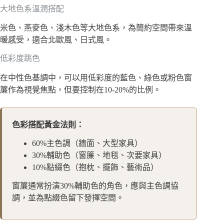
大地色系溫潤搭配
米色、燕麥色、淺木色等大地色系，為簡約空間帶來溫
暖感受，適合北歐風、日式風。
低彩度跳色
在中性色基調中，可以用低彩度的藍色、綠色或粉色窗
簾作為視覺焦點，但要控制在10-20%的比例。
色彩搭配黃金法則：
60%主色調（牆面、大型家具）
30%輔助色（窗簾、地毯、次要家具）
10%點綴色（抱枕、擺飾、藝術品）
窗簾通常扮演30%輔助色的角色，應與主色調協
調，並為點綴色留下發揮空間。