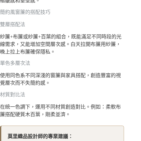
褶皺感和垂墜感。
簡約風窗簾的搭配技巧
雙層搭配法
紗簾+布簾或紗簾+百葉的組合，既能滿足不同時段的光
線需求，又能增加空間層次感。白天拉開布簾用紗簾，
晚上拉上布簾確保隱私。
單色多層次法
使用同色系不同深淺的窗簾與家具搭配，創造豐富的視
覺層次而不失簡約感。
材質對比法
在統一色調下，運用不同材質創造對比。例如：柔軟布
簾搭配硬質木百葉，剛柔並濟。
莫里織品設計師的專業建議：