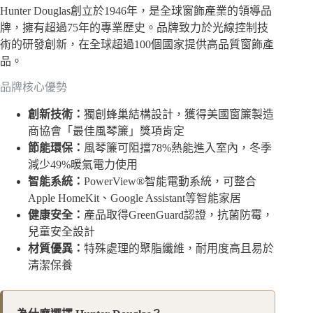
Hunter Douglas創立於1946年，是全球窗飾產業的領導品
牌，擁有超過75年的專業歷史。品牌致力於光線控制技
術的研發創新，在全球超過100個國家提供高品質窗飾產
品。
品牌核心優勢
創新技術：
獨創蜂巢結構設計，獲得美國窗簾製造
商協會「最佳風琴簾」獎項肯定
節能環保：
風琴簾可阻擋78%熱能進入室內，冬季
減少49%暖氣電力使用
智能系統：
PowerView®智能電動系統，可整合
Apple HomeKit、Google Assistant等智能家居
健康安全：
產品取得GreenGuard認證，抗菌防霉，
兒童安全設計
材質優異：
特殊處理的聚脂纖維，耐用度高且易於
清潔保養