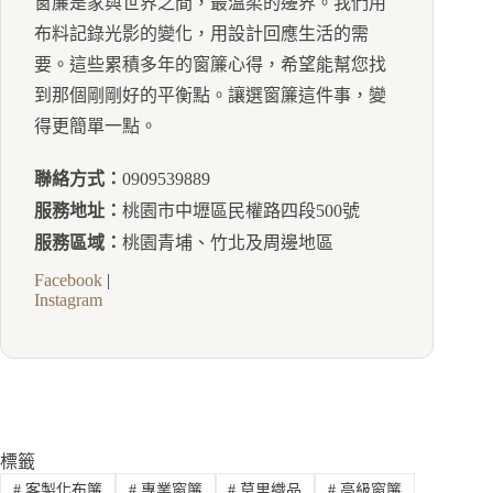
窗簾是家與世界之間，最溫柔的邊界。我們用
布料記錄光影的變化，用設計回應生活的需
要。這些累積多年的窗簾心得，希望能幫您找
到那個剛剛好的平衡點。讓選窗簾這件事，變
得更簡單一點。
聯絡方式：
0909539889
服務地址：
桃園市中壢區民權路四段500號
服務區域：
桃園青埔、竹北及周邊地區
Facebook
|
Instagram
標籤
#
客製化布簾
#
專業窗簾
#
莫里織品
#
高級窗簾