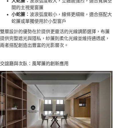
大蛇簾：
波浪弧度較大，立體感強烈，適合寬廣空
間的主視覺窗簾
小蛇簾：
波浪弧度較小，線條更細緻，適合搭配大
蛇簾或單獨使用於小型窗戶
雙層設計的優勢在於提供更靈活的光線調節選擇，布簾
提供完整遮光與隱私，紗簾則柔化光線並維持通透感，
兩者搭配創造出豐富的光影層次。
交誼廳與次臥：風琴簾的創新應用