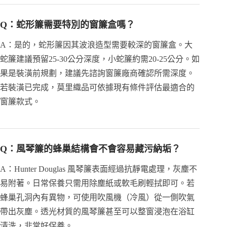
Q：蛇形簾需要特別的窗簾盒嗎？
A：是的，蛇形簾因其波浪造型需要較深的窗簾盒。大
蛇簾建議預留25-30公分深度，小蛇簾約需20-25公分。如
果是裝潢前規劃，建議先諮詢窗簾廠商確認所需深度。
若裝潢已完成，莫里織品可依據現有條件評估最適合的
窗簾款式。
Q：風琴簾的蜂巢結構會不會容易藏污納垢？
A：Hunter Douglas 風琴簾表面經過抗靜電處理，灰塵不
易附著。日常保養只需用除塵紙或軟毛刷輕拭即可。若
蜂巢孔洞內有異物，可使用吹風機（冷風）從一側吹氣
帶出灰塵。透光材質的風琴簾甚至可以整窗浸泡在浴缸
清洗，非常好保養。