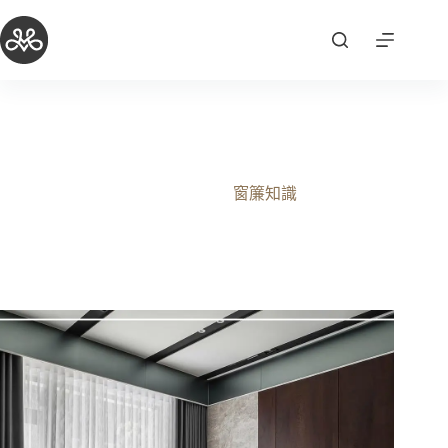
跳
至
主
要
內
容
莫里精選｜Hunter Douglas X 莫里客製化窗簾繃布
2025-10-03
窗簾知識