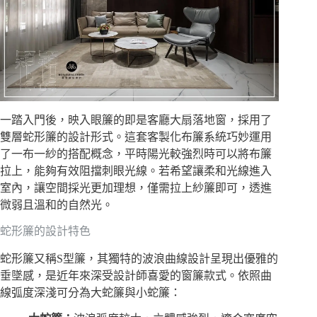
一踏入門後，映入眼簾的即是客廳大扇落地窗，採用了
雙層蛇形簾的設計形式。這套客製化布簾系統巧妙運用
了一布一紗的搭配概念，平時陽光較強烈時可以將布簾
拉上，能夠有效阻擋刺眼光線。若希望讓柔和光線進入
室內，讓空間採光更加理想，僅需拉上紗簾即可，透進
微弱且溫和的自然光。
蛇形簾的設計特色
蛇形簾又稱S型簾，其獨特的波浪曲線設計呈現出優雅的
垂墜感，是近年來深受設計師喜愛的窗簾款式。依照曲
線弧度深淺可分為大蛇簾與小蛇簾：