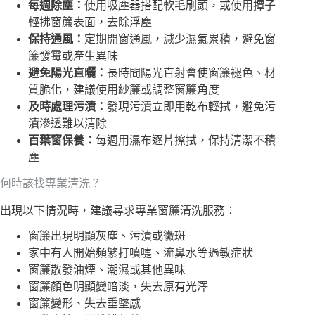
每週除塵：
使用吸塵器搭配軟毛刷頭，或使用撢子
輕拂窗簾表面，去除浮塵
保持通風：
定期開窗通風，減少濕氣累積，避免窗
簾發霉或產生異味
避免陽光直曬：
長時間陽光直射會使窗簾褪色、材
質脆化，建議使用紗簾或調整窗簾角度
及時處理污漬：
發現污漬立即用乾布輕拭，避免污
漬滲透難以清除
百葉窗保養：
每週用濕布逐片擦拭，保持清潔不積
塵
何時該找專業清洗？
出現以下情況時，建議尋求專業窗簾清洗服務：
窗簾出現明顯灰塵、污漬或黴斑
家中有人開始頻繁打噴嚏、流鼻水等過敏症狀
窗簾散發油煙、潮濕或其他異味
窗簾顏色明顯變暗淡，失去原有光澤
窗簾變形、失去垂墜感