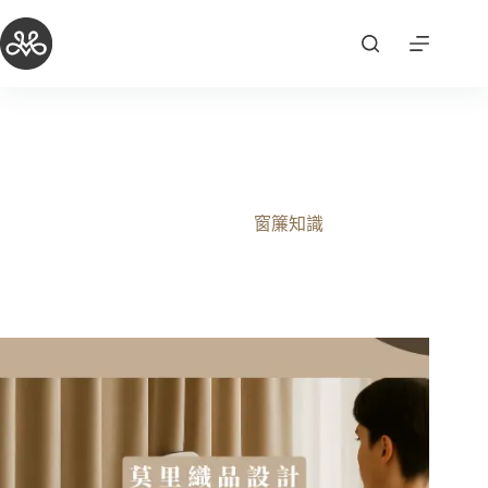
跳
至
主
要
內
容
【服務】窗簾清潔服務正式上線，從規劃到保養都由我
們一手包辦！
2025-10-03
窗簾知識