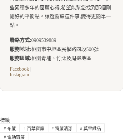
些累積多年的窗簾心得,希望能幫您找到那個剛
剛好的平衡點。讓選窗簾這件事,變得更簡單一
點。
聯絡方式:
0909539889
服務地址:
桃園市中壢區民權路四段500號
服務區域:
桃園青埔、竹北及周邊地區
Facebook
|
Instagram
標籤
#
布簾
#
百葉窗簾
#
窗簾清潔
#
莫里織品
#
電動窗簾