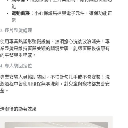
能
電動窗簾：
小心保護馬達與電子元件，確保功能正
常
3. 逐片整燙處理
使用專業熱塑形整燙設備，無須擔心洗後波浪消失！專
業整燙是維持窗簾美觀的關鍵步驟，能讓窗簾恢復原有
的平整與垂墜感。
4. 專人裝回定位
專業安裝人員協助裝回，不怕針勾扎手或不會安裝！洗
滌過程中皆使用環保無毒洗劑，對兒童與寵物都友善安
全。
清潔後的顯著效果