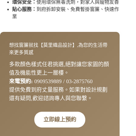
環保安全：
使用環保無毒洗劑，對家人與寵物友善
貼心服務：
到府拆卸安裝、免費暫掛窗簾、快速作
業
想找窗簾就找【莫里織品設計】,為您的生活帶
來更多質感
多款顏色樣式任君挑選,絕對讓您家園的顏
值及機能性更上一層樓。
來電預約:
0909539889 / 03-2875760
提供免費到府丈量服務。如果對設計規劃
還有疑問,歡迎諮詢專人與您聯繫。
立即線上預約