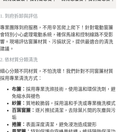
1. 到府拆卸與評估
專業團隊到府服務，不用辛苦爬上爬下！針對電動窗簾
會特別小心處理電動系統，確保馬達和控制線路不受影
響。現場評估窗簾材質、污損狀況，提供最適合的清洗
建議。
2. 依材質分類清洗
細心分類不同材質，不怕洗壞！我們針對不同窗簾材質
採用專業清洗方式：
布簾：
採用專業洗滌技術，使用溫和環保洗劑，避
免縮水與褪色
紗簾：
質地較脆弱，採用溫和手洗或專業機洗模式
百葉窗簾：
逐片擦拭清潔，去除葉片間的灰塵與污
垢
捲簾：
表面深度清潔，避免浸泡造成變形
風琴簾：
特別保護中空蜂巢結構，維持隔熱保溫功