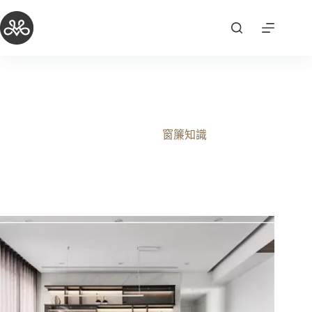
跳
至
主
要
內
容
電動調光簾專賣店-電動調光簾設計規劃
2025-10-03
窗簾知識