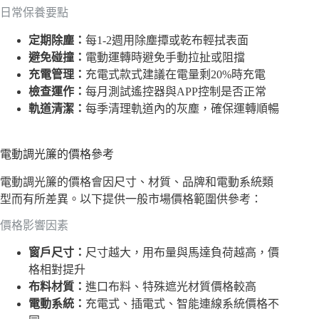
日常保養要點
定期除塵：
每1-2週用除塵撢或乾布輕拭表面
避免碰撞：
電動運轉時避免手動拉扯或阻擋
充電管理：
充電式款式建議在電量剩20%時充電
檢查運作：
每月測試遙控器與APP控制是否正常
軌道清潔：
每季清理軌道內的灰塵，確保運轉順暢
電動調光簾的價格參考
電動調光簾的價格會因尺寸、材質、品牌和電動系統類
型而有所差異。以下提供一般市場價格範圍供參考：
價格影響因素
窗戶尺寸：
尺寸越大，用布量與馬達負荷越高，價
格相對提升
布料材質：
進口布料、特殊遮光材質價格較高
電動系統：
充電式、插電式、智能連線系統價格不