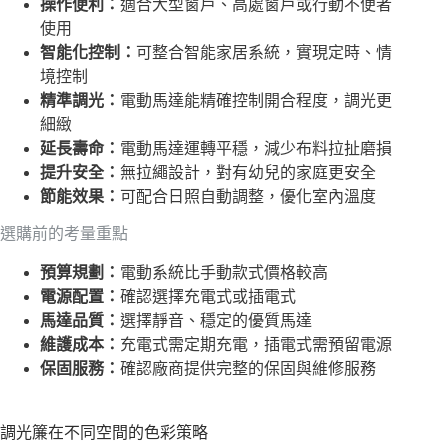
操作便利：
適合大型窗戶、高處窗戶或行動不便者
使用
智能化控制：
可整合智能家居系統，實現定時、情
境控制
精準調光：
電動馬達能精確控制開合程度，調光更
細緻
延長壽命：
電動馬達運轉平穩，減少布料拉扯磨損
提升安全：
無拉繩設計，對有幼兒的家庭更安全
節能效果：
可配合日照自動調整，優化室內溫度
選購前的考量重點
預算規劃：
電動系統比手動款式價格較高
電源配置：
確認選擇充電式或插電式
馬達品質：
選擇靜音、穩定的優質馬達
維護成本：
充電式需定期充電，插電式需預留電源
保固服務：
確認廠商提供完整的保固與維修服務
調光簾在不同空間的色彩策略