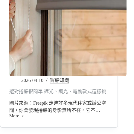
2026-04-10
窗簾知識
選對捲簾很簡單 遮光、調光、電動款式這樣挑
圖片來源：Freepik 走進許多現代住家或辦公空
間，你會發現捲簾的身影無所不在。它不…
More
選
對
捲