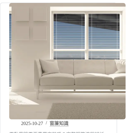
簾
很
簡
單
遮
光、
調
光、
電
動
款
式
這
樣
挑
2025-10-27
窗簾知識