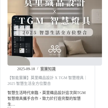
簾
規
劃
前
該
注
意
的
事
項
有
哪
些？
2025-09-18
窗簾知識
【智能窗簾】莫里織品設計 X TGM 智慧燈具｜
2025 智慧生活全方位整合
智慧生活時代來臨，莫里織品設計這次與TGM
智慧燈具攜手合作，致力於打造完整的智慧
生…