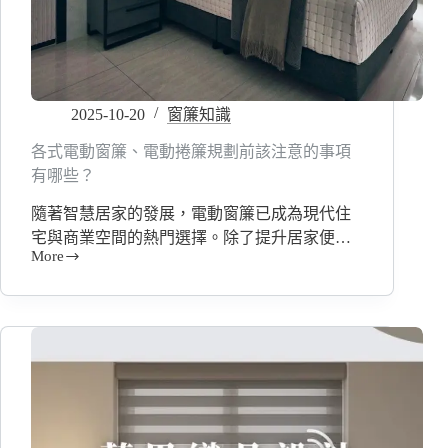
解
析
2025-10-20
窗簾知識
各式電動窗簾、電動捲簾規劃前該注意的事項
有哪些？
隨著智慧居家的發展，電動窗簾已成為現代住
宅與商業空間的熱門選擇。除了提升居家便…
More
各
式
電
動
窗
簾、
電
動
捲