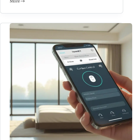
More
【智
能
窗
簾】
莫
里
織
品
設
計
X
TGM
智
慧
燈
具
｜
2025
智
慧
生
活