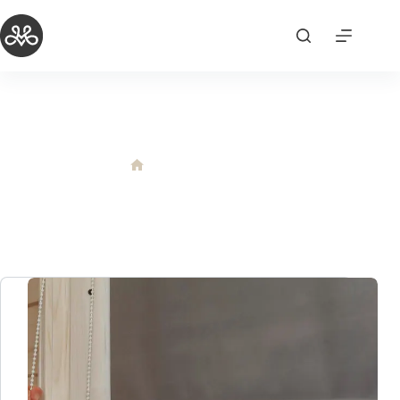
跳
至
主
要
內
容
電動捲簾
電動捲簾
首
頁