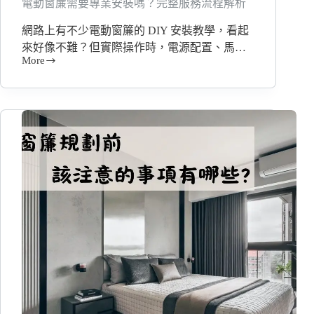
電動窗簾需要專業安裝嗎？完整服務流程解析
網路上有不少電動窗簾的 DIY 安裝教學，看起
來好像不難？但實際操作時，電源配置、馬…
More
電
動
窗
簾
需
要
專
業
安
裝
嗎？
完
整
服
務
流
程