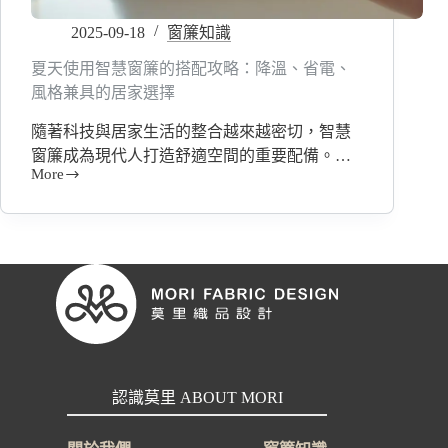
全
2025-09-18
窗簾知識
方
位
夏天使用智慧窗簾的搭配攻略：降溫、省電、
整
風格兼具的居家選擇
合
隨著科技與居家生活的整合越來越密切，智慧
窗簾成為現代人打造舒適空間的重要配備。…
More
夏
天
使
用
智
慧
窗
簾
的
搭
配
認識莫里 ABOUT MORI
攻
略：